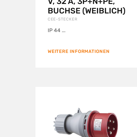
V, 32 A, 3P+N+PE,
BUCHSE (WEIBLICH)
CEE-STECKER
IP 44 ...
WEITERE INFORMATIONEN