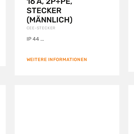
16 A, 2P+PE,
STECKER
(MÄNNLICH)
CEE-STECKER
IP 44 ...
WEITERE INFORMATIONEN