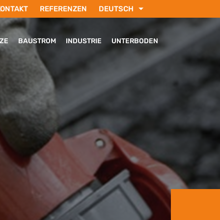
KONTAKT
REFERENZEN
DEUTSCH
ENGLISH
РУССКИЙ
LZE
BAUSTROM
INDUSTRIE
UNTERBODEN
FRANÇAIS
SVENSKA
TÜRKÇE