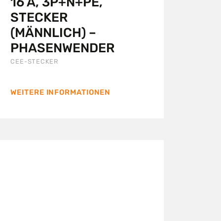
16 A, 3P+N+PE,
STECKER
(MÄNNLICH) –
PHASENWENDER
CEE-STECKER
WEITERE INFORMATIONEN