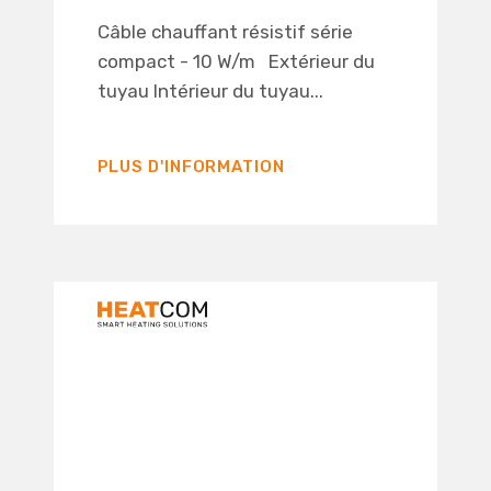
Câble chauffant résistif série
compact - 10 W/m Extérieur du
tuyau Intérieur du tuyau...
PLUS D'INFORMATION