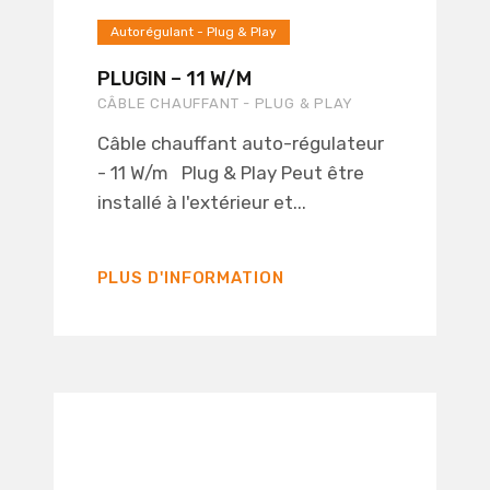
Autorégulant - Plug & Play
PLUGIN – 11 W/M
CÂBLE CHAUFFANT - PLUG & PLAY
Câble chauffant auto-régulateur
- 11 W/m Plug & Play Peut être
installé à l'extérieur et...
PLUS D'INFORMATION