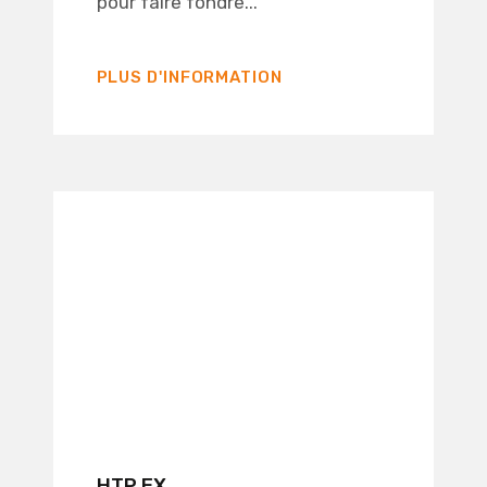
pour faire fondre...
PLUS D'INFORMATION
HTP EX