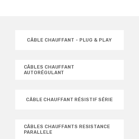
efficace.
CÂBLE CHAUFFANT - PLUG & PLAY
CÂBLES CHAUFFANT
AUTORÉGULANT
CÂBLE CHAUFFANT RÉSISTIF SÉRIE
CÂBLES CHAUFFANTS RESISTANCE
PARALLELE