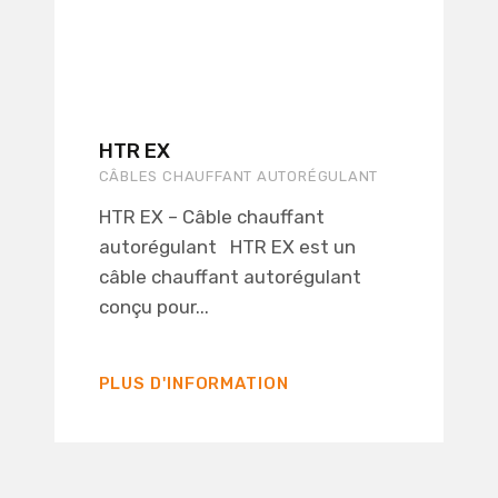
HTR EX
CÂBLES CHAUFFANT AUTORÉGULANT
HTR EX – Câble chauffant
autorégulant HTR EX est un
câble chauffant autorégulant
conçu pour...
PLUS D'INFORMATION