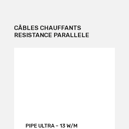
CÂBLES CHAUFFANTS
RESISTANCE PARALLELE
PIPE ULTRA – 13 W/M