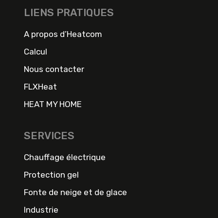
LIENS PRATIQUES
A propos d’Heatcom
Calcul
Nous contacter
FLXHeat
HEAT MY HOME
SERVICES
Chauffage électrique
Protection gel
Fonte de neige et de glace
Industrie