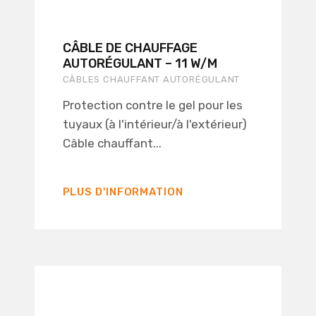
CÂBLE DE CHAUFFAGE
AUTORÉGULANT – 11 W/M
CÂBLES CHAUFFANT AUTORÉGULANT
Protection contre le gel pour les
tuyaux (à l'intérieur/à l'extérieur)
Câble chauffant...
PLUS D'INFORMATION