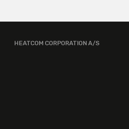
HEATCOM CORPORATION A/S