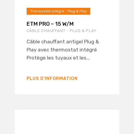
Thermostat intégré - Plug & Play
ETM PRO – 15 W/M
CÂBLE CHAUFFANT - PLUG & PLAY
Câble chauffant antigel Plug &
Play avec thermostat intégré
Protège les tuyaux et les...
PLUS D'INFORMATION