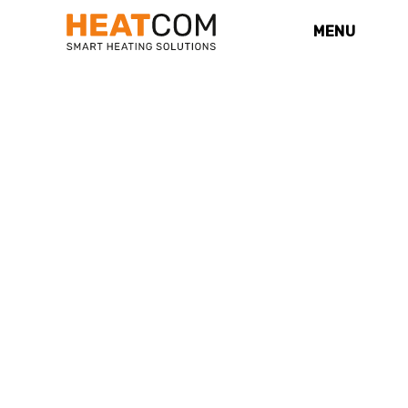
MENU
ОБОГРЕВ ТРУБ
Обогрев труб предотвращает
замерзание воды в трубопроводах в
холодное время года. Ассортимент
включает греющие кабели Plug & Play,
саморегулирующиеся и параллельно-
резистивные кабели.
Кабели устанавливаются как снаружи
трубы, так и внутри неё. Часть моделей
поставляется со встроенным
термостатом, который включает и