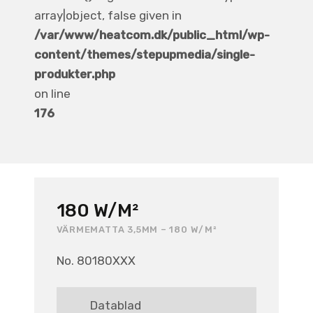
array|object, false given in
/var/www/heatcom.dk/public_html/wp-
content/themes/stepupmedia/single-
produkter.php
on line
176
180 W/M²
VÄRMEMATTA 3,5MM – 180 W/M²
No. 80180XXX
Datablad