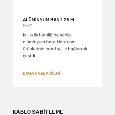
ALÜMINYUM BANT 25 M
BANT
İyi ısı iletkenliğine sahip
alüminyum bant Heatcom
ürünlerinin montajı ile bağlantılı
çeşitli...
DAHA FAZLA BILGI
KABLO SABITLEME