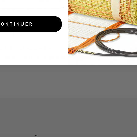
 se sont produites en raison d’une mauvaise utilisation
 commises par les autres
s’est produite en raison d’une installation incorrecte
CONTINUER
’ERREUR:
uit défectueux relève de la garantie Heatcom, vous deve
ulaire RMA téléchargeable ci-dessus.