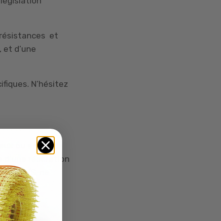
législation
 résistances et
 et d’une
ifiques. N’hésitez
ueux ou en
e d’une réparation
ation A/S, ne
ncorrecte