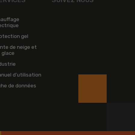
auffage
ectrique
otection gel
nte de neige et
 glace
dustrie
nuel d’utilisation
che de données