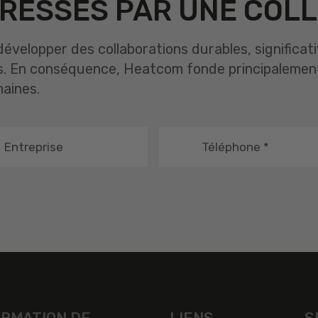
RESSÉS PAR UNE COLL
évelopper des collaborations durables, significat
s. En conséquence, Heatcom fonde principalement
maines.
Entreprise
Téléphone
*
ORMATION DE
LIENS
S