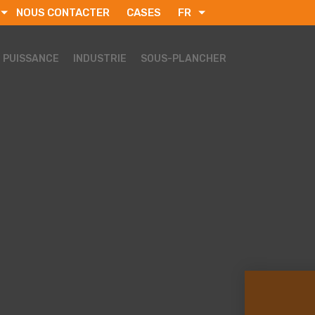
NOUS CONTACTER
CASES
FR
ENGLISH
РУССКИЙ
E PUISSANCE
INDUSTRIE
SOUS-PLANCHER
SVENSKA
DEUTSCH
TÜRKÇE