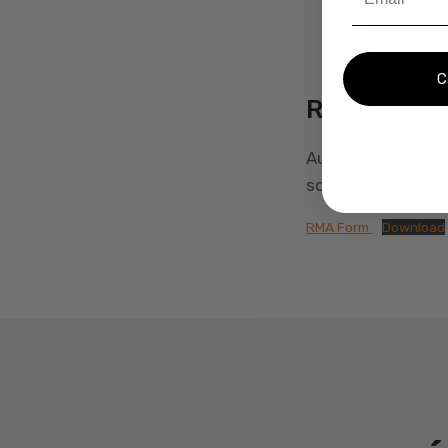
Des erreurs
Des erreurs
Une erreur 
RAPPORT D
Au cas où un prod
soumettre le form
RMA Form
Download