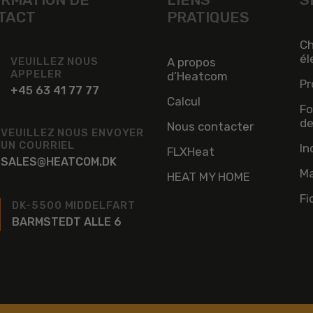
TACT
PRATIQUES
Ch
él
VEUILLEZ NOUS
A propos
APPELER
d’Heatcom
Pr
+45 63 41 77 77
Calcul
Fo
de
Nous contacter
VEUILLEZ NOUS ENVOYER
UN COURRIEL
In
FLXHeat
SALES@HEATCOM.DK
Ma
HEAT MY HOME
Fi
DK-5500 MIDDELFART
BARMSTEDT ALLE 6