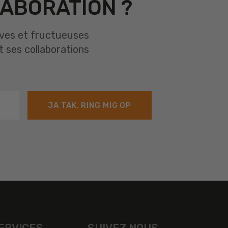
ABORATION ?
ives et fructueuses
 ses collaborations
JA TAK, RING MIG OP
ERVICES
SUIVEZ NOUS