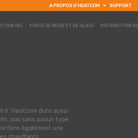
A PROPOS D’HEATCOM
SUPPORT
CTION GEL
FONTE DE NEIGE ET DE GLACE
DISTRIBUTION D
ol d’ Heatcom dure aussi
nfin, pas sans aucun type
ccordons également une
les chauffants.