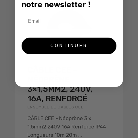
notre newsletter !
Email
CONTINUER
CÂBLE CEE –
NÉOPRÈNE
3×1,5MM2, 240V,
16A, RENFORCÉ
ENSEMBLE DE CÂBLES CEE
CÂBLE CEE - Néoprène 3 x
1,5mm2 240V 16A Renforcé IP44
Longueurs 10m 20m ...