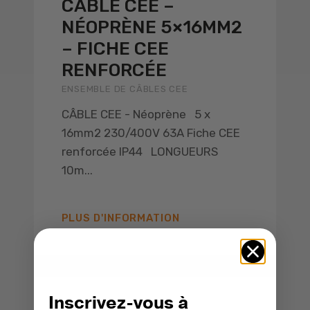
CÂBLE CEE –
NÉOPRÈNE 5×16MM2
– FICHE CEE
RENFORCÉE
ENSEMBLE DE CÂBLES CEE
CÂBLE CEE - Néoprène 5 x
16mm2 230/400V 63A Fiche CEE
renforcée IP44 LONGUEURS
10m...
PLUS D'INFORMATION
Inscrivez-vous à