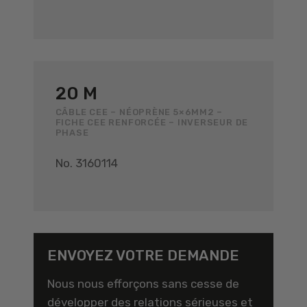
20 M
CÂBLE CEE – NÉOPRÈNE 5×6MM2 –
FICHE CEE RENFORCÉE – INVERSEUR DE
PHASE
No. 3160114
ENVOYEZ VOTRE DEMANDE
Nous nous efforçons sans cesse de
développer des relations sérieuses et