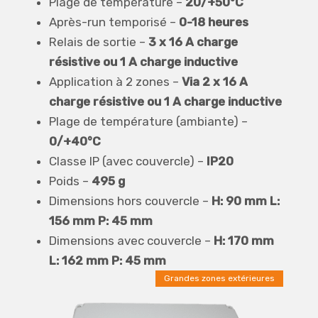
Plage de température –
20/+50°C
Après-run temporisé –
0-18 heures
Relais de sortie –
3 x 16 A charge
résistive ou 1 A charge inductive
Application à 2 zones –
Via 2 x 16 A
charge résistive ou 1 A charge inductive
Plage de température (ambiante) –
0/+40°C
Classe IP (avec couvercle) –
IP20
Poids –
495 g
Dimensions hors couvercle –
H: 90 mm L:
156 mm P: 45 mm
Dimensions avec couvercle –
H: 170 mm
L: 162 mm P: 45 mm
Grandes zones extérieures