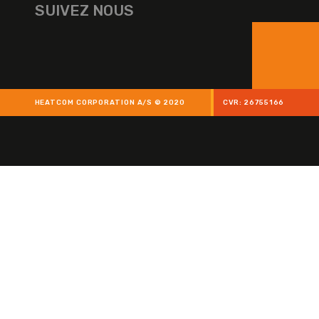
SUIVEZ NOUS
HEATCOM CORPORATION A/S © 2020
CVR: 26755166