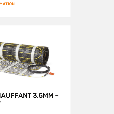
RMATION
HAUFFANT 3,5MM –
²