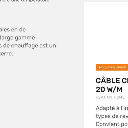
bles en de
e large gamme
is de chauffage est un
erre.
Nouvelles Constru
CÂBLE 
20 W/M
HEAT MY HOME
Adapté à l'i
types de re
Convient pou