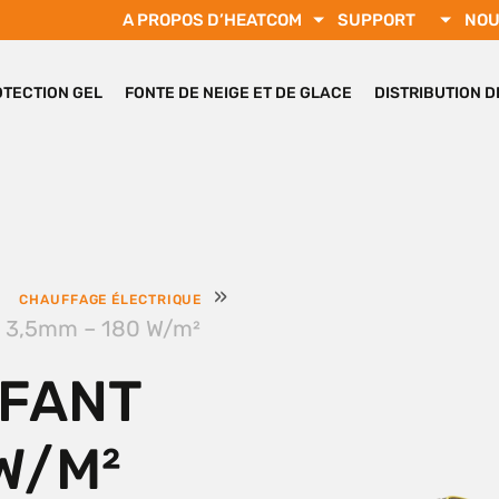
A PROPOS D’HEATCOM
SUPPORT
NOU
OTECTION GEL
FONTE DE NEIGE ET DE GLACE
DISTRIBUTION 
»
CHAUFFAGE ÉLECTRIQUE
t 3,5mm – 180 W/m²
FFANT
W/M²