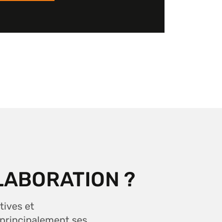
LABORATION ?
tives et
 principalement ses