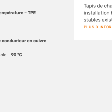
Tapis de ch
installation
empérature – TPE
stables exist
PLUS D'INFO
t conducteur en cuivre
âble –
90 °C