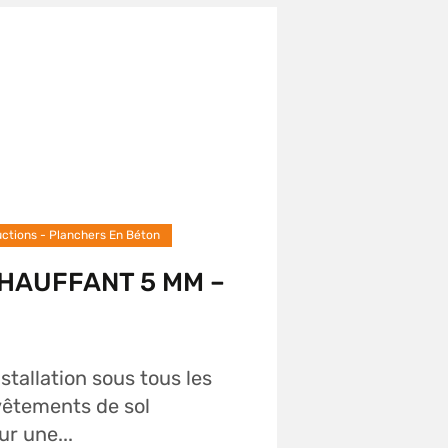
ctions - Planchers En Béton
CHAUFFANT 5 MM –
nstallation sous tous les
vêtements de sol
r une...