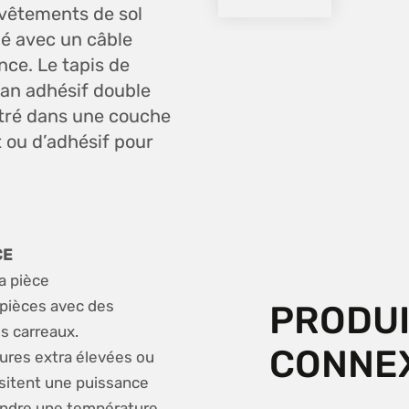
evêtements de sol
qué avec un câble
nce. Le tapis de
ban adhésif double
stré dans une couche
 ou d’adhésif pour
CE
a pièce
 pièces avec des
PRODU
s carreaux.
CONNE
ures extra élevées ou
ssitent une puissance
eindre une température