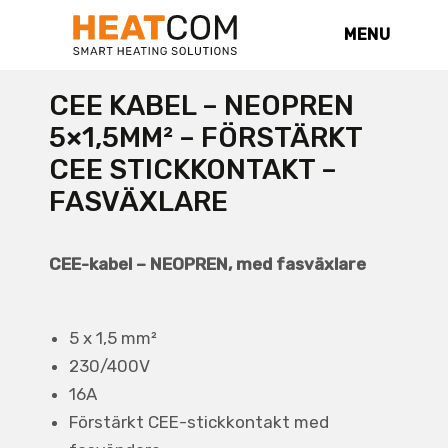
MENU
CEE KABEL – NEOPREN
5×1,5MM² – FÖRSTÄRKT
CEE STICKKONTAKT –
FASVÄXLARE
CEE-kabel – NEOPREN, med fasväxlare
5 x 1,5 mm²
230/400V
16A
Förstärkt CEE-stickkontakt med