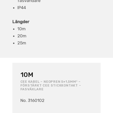
fasvändare
IP44
Längder
10m
20m
25m
10M
CEE KABEL – NEOPREN 5×1,5MM² –
FÖRSTÄRKT CEE STICKKONTAKT –
FASVÄXLARE
No. 3160102