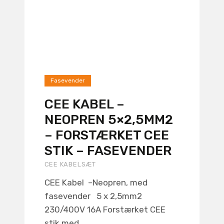
Fasevender
CEE KABEL –
NEOPREN 5×2,5MM2
– FORSTÆRKET CEE
STIK – FASEVENDER
CEE KABELSÆT
CEE Kabel –Neopren, med
fasevender 5 x 2,5mm2
230/400V 16A Forstærket CEE
stik med...