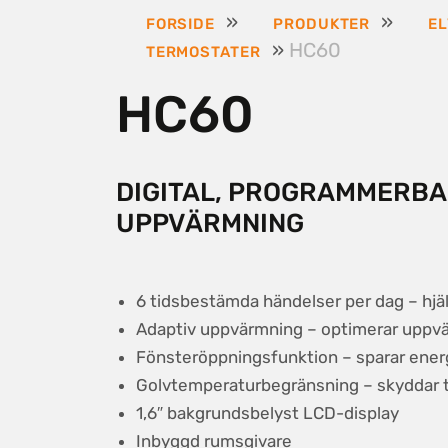
»
»
FORSIDE
PRODUKTER
E
»
HC60
TERMOSTATER
HC60
DIGITAL, PROGRAMMERBA
UPPVÄRMNING
6 tidsbestämda händelser per dag – hjälp
Adaptiv uppvärmning – optimerar uppv
Fönsteröppningsfunktion – sparar ener
Golvtemperaturbegränsning – skyddar t
1,6″ bakgrundsbelyst LCD-display
Inbyggd rumsgivare