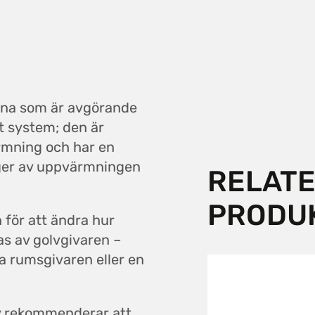
rna som är avgörande
vt system; den är
rmning och har en
ger av uppvärmningen
RELAT
PRODU
n för att ändra hur
s av golvgivaren –
a rumsgivaren eller en
lv rekommenderar att