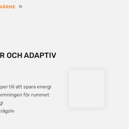
»
LVÄRME
R OCH ADAPTIV
er till att spara energi
ärmningen för rummet
gi
rägolv