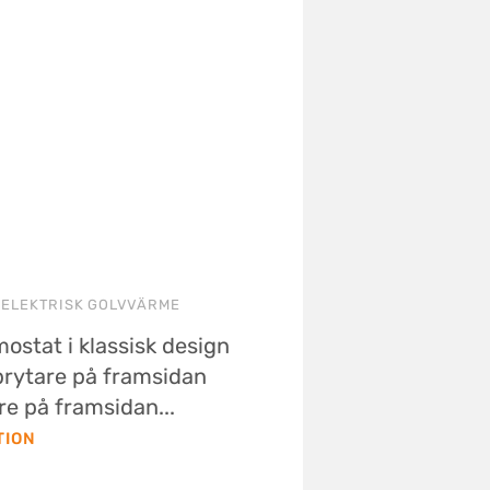
 ELEKTRISK GOLVVÄRME
ostat i klassisk design
rytare på framsidan
e på framsidan...
TION