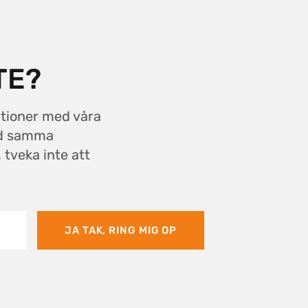
TE?
ationer med våra
ed samma
 tveka inte att
JA TAK, RING MIG OP