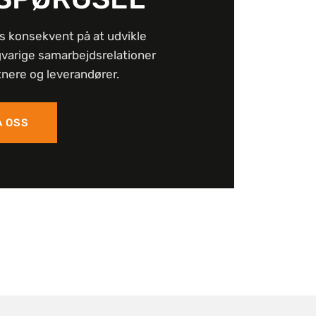
s konsekvent på at udvikle
gvarige samarbejdsrelationer
nere og leverandører.
A OSS