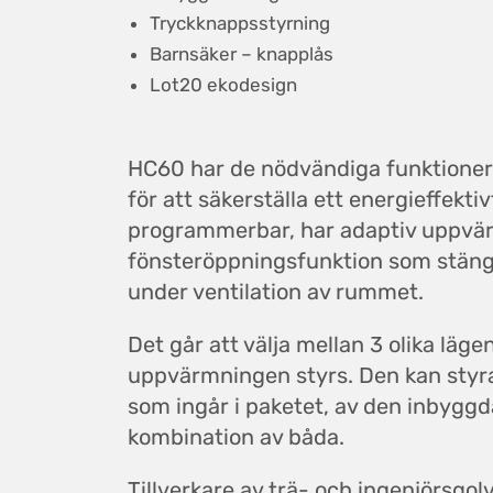
Tryckknappsstyrning
Barnsäker – knapplås
Lot20 ekodesign
HC60 har de nödvändiga funktione
för att säkerställa ett energieffekti
programmerbar, har adaptiv uppvä
fönsteröppningsfunktion som stän
under ventilation av rummet.
Det går att välja mellan 3 olika läge
uppvärmningen styrs. Den kan styra
som ingår i paketet, av den inbyggd
kombination av båda.
Tillverkare av trä- och ingenjörsgo