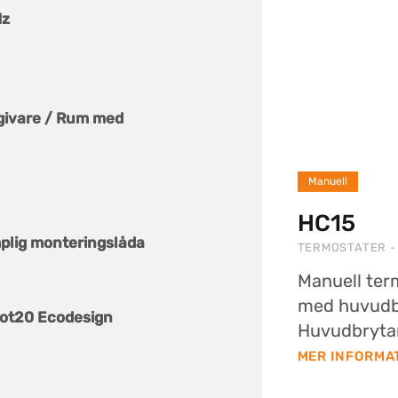
Hz
givare / Rum med
Manuell
HC15
plig monteringslåda
TERMOSTATER -
Manuell term
med huvudb
Lot20 Ecodesign
Huvudbrytar
MER INFORMA