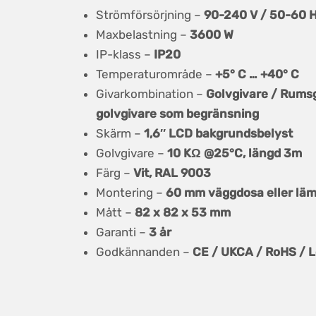
Strömförsörjning –
90-240 V / 50-60 
Maxbelastning –
3600 W
IP-klass –
IP20
Temperaturområde –
+5° C … +40° C
Givarkombination –
Golvgivare / Rums
golvgivare som begränsning
Skärm –
1,6″ LCD bakgrundsbelyst
Golvgivare –
10 KΩ @25°C, längd 3m
Färg –
Vit, RAL 9003
Montering –
60 mm väggdosa eller läm
Mått –
82 x 82 x 53 mm
Garanti –
3 år
Godkännanden –
CE / UKCA / RoHS / 