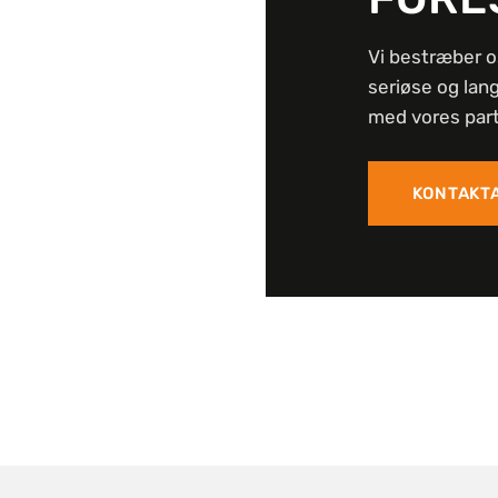
Vi bestræber o
seriøse og lan
med vores part
KONTAKT