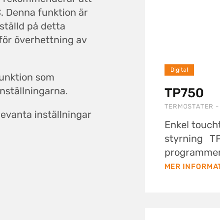
C. Denna funktion är
ställd på detta
ör överhettning av
Digital
funktion som
inställningarna.
TP750
TERMOSTATER -
levanta inställningar
Enkel touch
styrning TP
programmerb
MER INFORMA