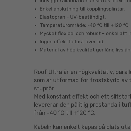
Inbyggd kallända kan anslutas direkt ti
Enkel anslutning till kopplingsplintar.
Elastopren – UV-beständigt.
Temperaturområde: -40 °C till +120 °C.
Mycket flexibel och robust – enkel att i
Ingen effektförlust över tid.
Material av hög kvalitet ger lång livslän
Roof Ultra är en högkvalitativ, parall
som är utformad för frostskydd av 
stuprör.
Med konstant effekt och ett slitstar
levererar den pålitlig prestanda i tu
från -40 °C till +120 °C.
Kabeln kan enkelt kapas på plats uta