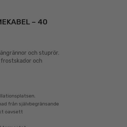
MEKABEL – 40
hängrännor och stuprör.
 frostskador och
llationsplatsen.
lnad från självbegränsande
ekt oavsett