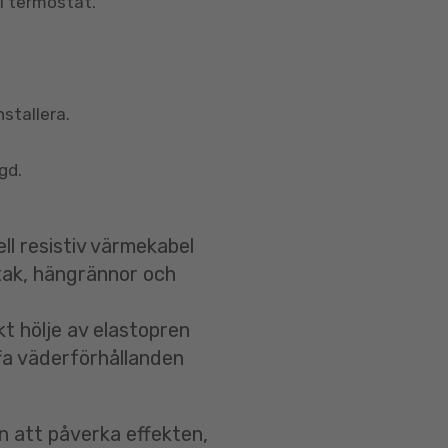
ll termostat.
nstallera.
gd.
ell resistiv värmekabel
tak, hängrännor och
kt hölje av elastopren
ffa väderförhållanden
n att påverka effekten,