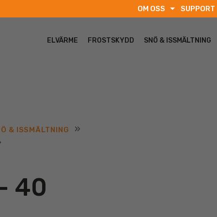
OM OSS
SUPPORT
ELVÄRME
FROSTSKYDD
SNÖ & ISSMÄLTNING
»
Ö & ISSMÄLTNING
»
– 40