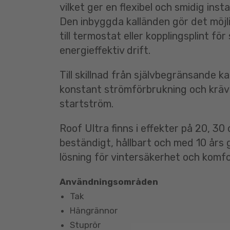
vilket ger en flexibel och smidig instal
Den inbyggda kalländen gör det möjli
till termostat eller kopplingsplint för
energieffektiv drift.
Till skillnad från självbegränsande k
konstant strömförbrukning och kräv
startström.
Roof Ultra finns i effekter på 20, 3
beständigt, hållbart och med 10 års g
lösning för vintersäkerhet och komfo
Användningsområden
Tak
Hängrännor
Stuprör