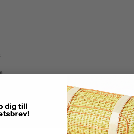
C
n
 dig till
etsbrev!