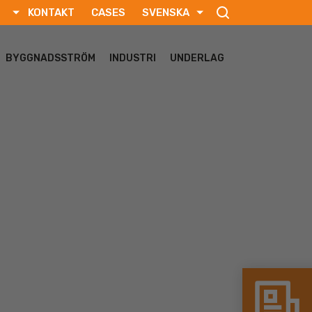
KONTAKT
CASES
SVENSKA
ENGLISH
РУССКИЙ
BYGGNADSSTRÖM
INDUSTRI
UNDERLAG
FRANÇAIS
DEUTSCH
TÜRKÇE