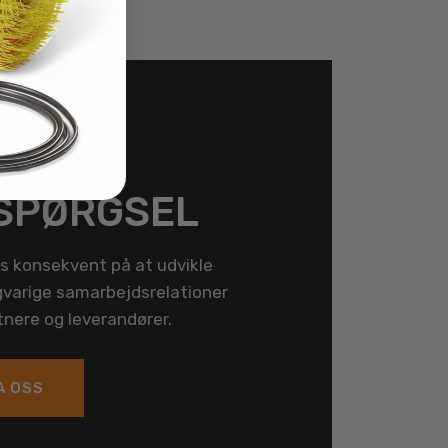
 EN
SPØRGSEL
s konsekvent på at udvikle
gvarige samarbejdsrelationer
nere og leverandører.
A OSS