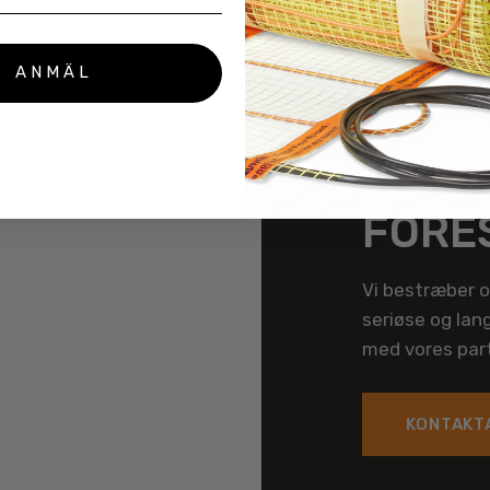
ANMÄL
SEND
FORE
Vi bestræber o
seriøse og lan
med vores part
KONTAKT