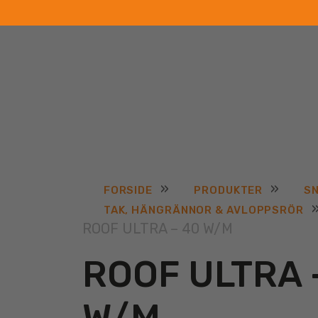
»
»
FORSIDE
PRODUKTER
SN
TAK, HÄNGRÄNNOR & AVLOPPSRÖR
ROOF ULTRA – 40 W/M
ROOF ULTRA 
W/M