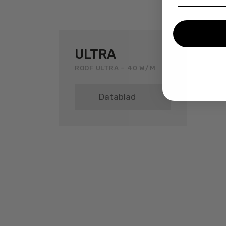
ULTRA
ROOF ULTRA – 40 W/M
Datablad