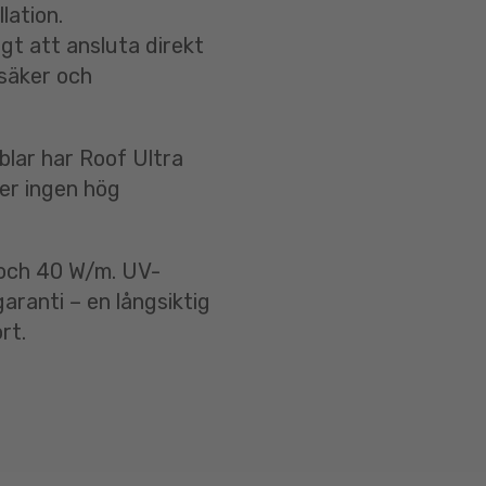
lation.
gt att ansluta direkt
 säker och
ablar har Roof Ultra
er ingen hög
0 och 40 W/m. UV-
aranti – en långsiktig
rt.