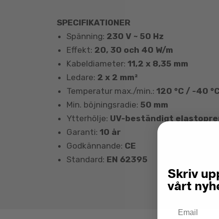
SPECIFIKATIONER
Spänning:
230 V ~ 50 Hz
Effekt:
20, 30 och 40 W/m
Kabeldiameter:
11,2 x 8,35 mm
Ledare:
2 x 2 mm²
Temperatur max./min.:
120 °C / -40 °
Min. böjningsradie:
50 mm
Ytterhölje:
UV-beständigt elastopre
Garanti:
10 år
Godkännande:
CE
Standard:
EN 62395
Skriv upp
vårt nyh
Email