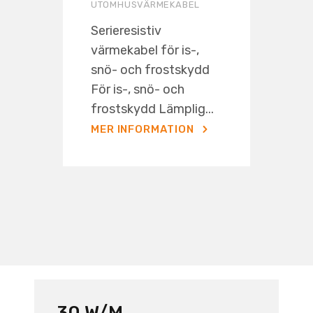
UTOMHUSVÄRMEKABEL
Serieresistiv
värmekabel för is-,
snö- och frostskydd
För is-, snö- och
frostskydd Lämplig...
MER INFORMATION
30 W/M