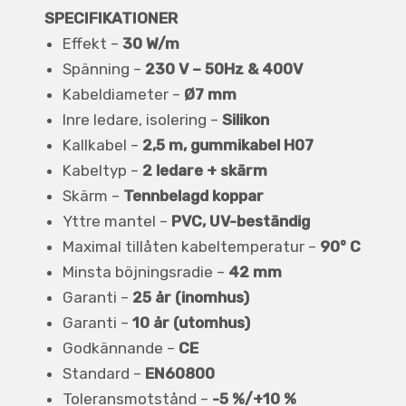
SPECIFIKATIONER
Effekt –
30 W/m
Spänning –
230 V – 50Hz & 400V
Kabeldiameter –
Ø7 mm
Inre ledare, isolering –
Silikon
Kallkabel –
2,5 m, gummikabel H07
Kabeltyp –
2 ledare + skärm
Skärm –
Tennbelagd koppar
Yttre mantel –
PVC, UV-beständig
Maximal tillåten kabeltemperatur –
90° C
Minsta böjningsradie –
42 mm
Garanti –
25 år (inomhus)
Garanti –
10 år (utomhus)
Godkännande –
CE
Standard –
EN60800
Toleransmotstånd –
-5 %/+10 %