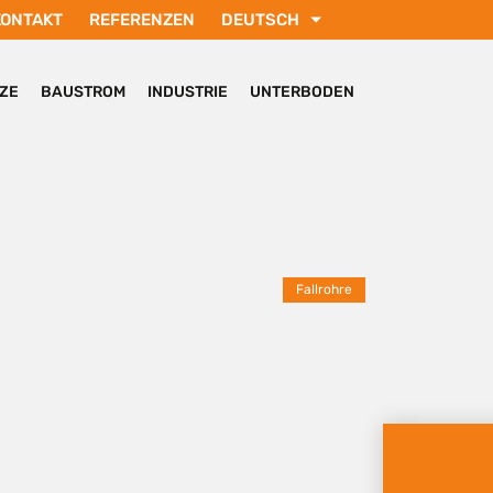
KONTAKT
REFERENZEN
DEUTSCH
ENGLISH
РУССКИЙ
LZE
BAUSTROM
INDUSTRIE
UNTERBODEN
FRANÇAIS
SVENSKA
TÜRKÇE
Fallrohre