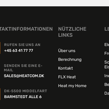
TAKTINFORMATIONEN
NÜTZLICHE
L
LINKS
El
RUFEN SIE UNS AN
+45 63 41 77 77
Über uns
Fr
Berechnung
S
SENDEN SIE EINE E-
Ei
Kontakt
MAIL
In
SALES@HEATCOM.DK
FLX Heat
Be
Heat my Home
DK-5500 MIDDELFART
Da
BARMSTEDT ALLE 6