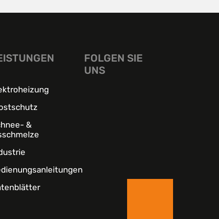
EISTUNGEN
FOLGEN SIE
UNS
ektroheizung
ostschutz
chnee- &
sschmelze
dustrie
dienungsanleitungen
tenblätter