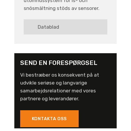
utomhussystem för is- och
snösmältning stöds av sensorer.
Datablad
SEND EN FORESPØRGSEL
Vi bestræber os konsekvent på at
udvikle seriøse og langvarige
samarbejdsrelationer med vores
partnere og leverandører.
KONTAKTA OSS