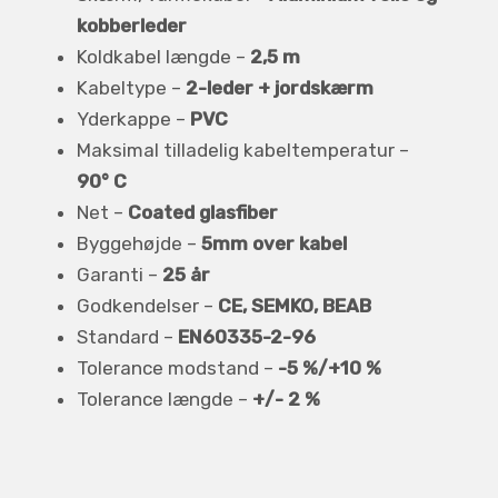
kobberleder
Koldkabel længde –
2,5 m
Kabeltype –
2-leder + jordskærm
Yderkappe –
PVC
Maksimal tilladelig kabeltemperatur –
90° C
Net –
Coated glasfiber
Byggehøjde –
5mm over kabel
Garanti –
25 år
Godkendelser –
CE, SEMKO, BEAB
Standard –
EN60335-2-96
Tolerance modstand –
-5 %/+10 %
Tolerance længde –
+/- 2 %