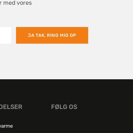
er med vores
JA TAK, RING MIG OP
DELSER
FØLG OS
varme