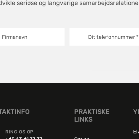
dvikle seriøse og langvarige samarbejdsrelation
Firmanavn
Dit telefonnummer
*
TAKTINFO
PRAKTISKE
Y
LINKS
El
RING OS OP