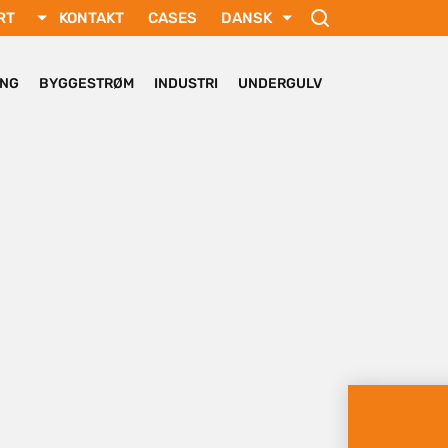
RT
KONTAKT
CASES
DANSK
РУССКИЙ
FRANÇAIS
ING
BYGGESTRØM
INDUSTRI
UNDERGULV
SVENSKA
DEUTSCH
TÜRKÇE