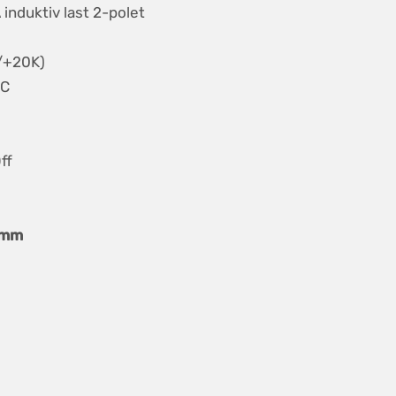
induktiv last 2-polet
0/+20K)
°C
ff
 mm