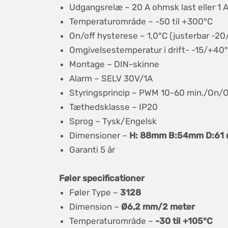
Udgangsrelæ – 20 A ohmsk last eller 1 A 
Temperaturområde – -50 til +300°C
On/off hysterese – 1,0°C (justerbar -2
Omgivelsestemperatur i drift- -15/+40
Montage – DIN-skinne
Alarm – SELV 30V/1A
Styringsprincip – PWM 10-60 min./On/O
Tæthedsklasse – IP20
Sprog – Tysk/Engelsk
Dimensioner –
H: 88mm B:54mm D:61
Garanti 5 år
Føler specificationer
Føler Type –
3128
Dimension –
Ø6,2 mm/2 meter
Temperaturområde –
-30 til +105°C