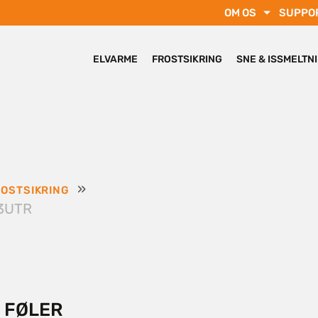
OM OS
SUPPO
ELVARME
FROSTSIKRING
SNE & ISSMELTN
»
OSTSIKRING
3UTR
 FØLER