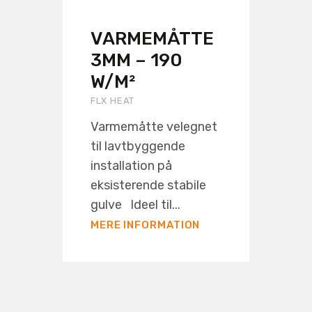
VARMEMÅTTE
3MM – 190
W/M²
FLX HEAT
Varmemåtte velegnet
til lavtbyggende
installation på
eksisterende stabile
gulve Ideel til...
MERE INFORMATION