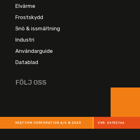
Elvärme
Frostskydd
Snö & issmältning
Industri
Användarguide
Datablad
FÖLJ OSS
HEATCOM CORPORATION A/S © 2020
CVR: 26755166