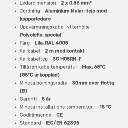
Ledardimension –
2 x 0,56 mm²
Jordning –
Aluminium Mylar-tejp med
kopparledare
Uppvärmningskabel, ytterhölje –
Polyolefin, special
Färg –
Lila, RAL 4005
Kallkabel –
2 m med kontakt
Kallkabeltyp –
3G H05RN-F
Tillåten kabeltemperatur –
Max. 65°C
(85°C urkopplad)
Minsta böjningsradie –
30mm over flotta
(B)
Garanti –
5 år
Minsta installations temperatur –
-15 °C
Godkännande –
CE
Standard –
IEC/EN 62395