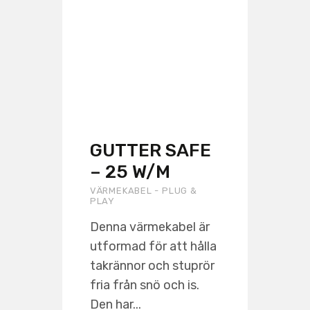
GUTTER SAFE
– 25 W/M
VÄRMEKABEL - PLUG &
PLAY
Denna värmekabel är
utformad för att hålla
takrännor och stuprör
fria från snö och is.
Den har...