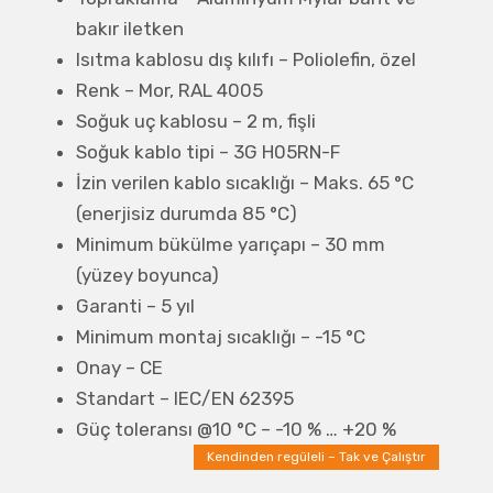
bakır iletken
Isıtma kablosu dış kılıfı – Poliolefin, özel
Renk – Mor, RAL 4005
Soğuk uç kablosu – 2 m, fişli
Soğuk kablo tipi – 3G H05RN-F
İzin verilen kablo sıcaklığı – Maks. 65 °C
(enerjisiz durumda 85 °C)
Minimum bükülme yarıçapı – 30 mm
(yüzey boyunca)
Garanti – 5 yıl
Minimum montaj sıcaklığı – -15 °C
Onay – CE
Standart – IEC/EN 62395
Güç toleransı @10 °C – -10 % … +20 %
Kendinden regüleli – Tak ve Çalıştır