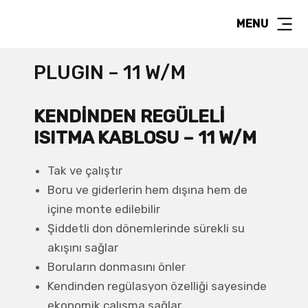
MENU
PLUGIN – 11 W/M
KENDINDEN REGÜLELI
ISITMA KABLOSU – 11 W/M
Tak ve çalıştır
Boru ve giderlerin hem dışına hem de
içine monte edilebilir
Şiddetli don dönemlerinde sürekli su
akışını sağlar
Boruların donmasını önler
Kendinden regülasyon özelliği sayesinde
ekonomik çalışma sağlar