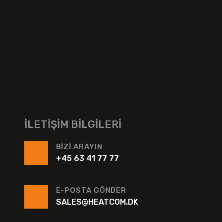
İLETIŞIM BILGILERI
BIZI ARAYIN
+45 63 41 77 77
E-POSTA GÖNDER
SALES@HEATCOM.DK