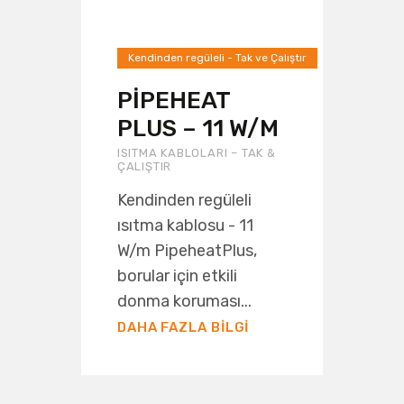
Kendinden regüleli - Tak ve Çalıştır
PIPEHEAT
PLUS – 11 W/M
ISITMA KABLOLARI – TAK &
ÇALIŞTIR
Kendinden regüleli
ısıtma kablosu - 11
W/m PipeheatPlus,
borular için etkili
donma koruması...
DAHA FAZLA BILGI