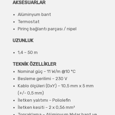
AKSESUARLAR
Alüminyum bant
Termostat
Pirinç bağlantı parçası / nipel
UZUNLUK
1,4 – 50 m
TEKNİK ÖZELLİKLER
Nominal güç – 11 W/m @10 °C
Besleme gerilimi – 230 V
Kablo ölçüleri (GxY) – 10,5 mm x 5 mm
(+/- 0,5 mm)
İletken yalıtımı – Poliolefin
İletken kesiti – 2 x 0,56 mm²
Topraklama – Alüminyum Mylar bant ve