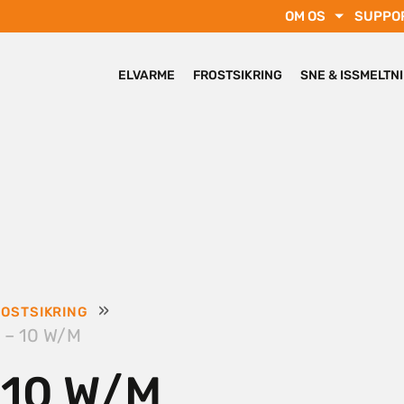
OM OS
SUPPO
ELVARME
FROSTSIKRING
SNE & ISSMELTN
»
OSTSIKRING
 – 10 W/M
 10 W/M