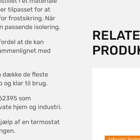
tillet i et materiale
r tilpasset for at
or frostsikring. Når
en passende isolering.
RELAT
fordel at de kan
PRODU
 sammenlignet med
 dække de fleste
og klar til brug.
N 62395 som
rivate hjem og industri.
hjælp af en termostat
ingen.
Indbygget Termost