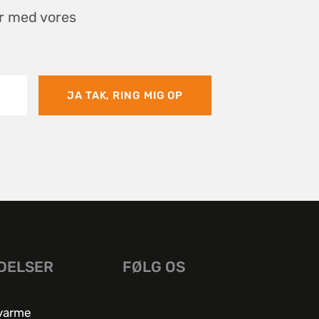
er med vores
JA TAK, RING MIG OP
DELSER
FØLG OS
varme