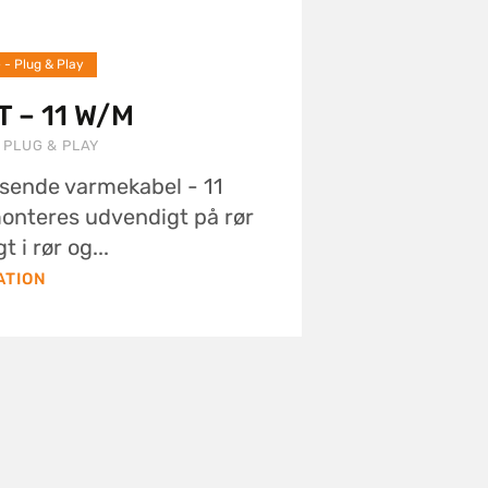
- Plug & Play
 – 11 W/M
 PLUG & PLAY
ende varmekabel - 11
nteres udvendigt på rør
 i rør og...
ATION