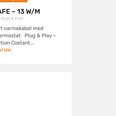
FE – 13 W/M
 PLUG & PLAY
ivt varmekabel med
ermostat Plug & Play –
tion Costant...
ATION