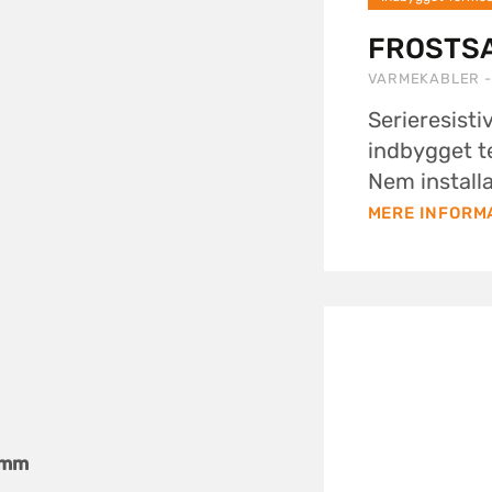
FROSTSA
VARMEKABLER -
Serieresist
indbygget t
Nem installa
MERE INFORM
 mm