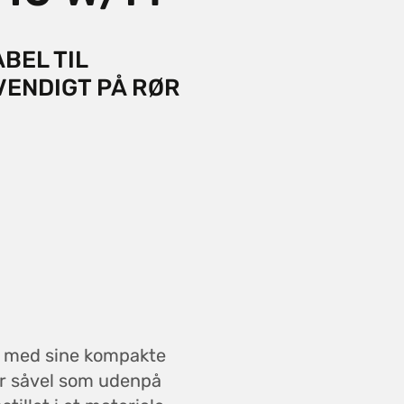
BEL TIL
VENDIGT PÅ RØR
n med sine kompakte
rør såvel som udenpå