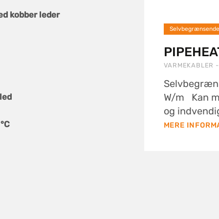
d kobber leder
Selvbegrænsende 
PIPEHEAT
VARMEKABLER -
Selvbegræns
W/m Kan mo
led
og indvendigt
 °C
MERE INFORM