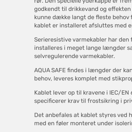
rør. Den specielle yderkappe er frems
godkendt til drikkevand og effekten e
kunne dække langt de fleste behov f
kablet er installeret afsluttes med 
Serieresistive varmekabler har den 
installeres i meget lange længder
selvregulerende varmekabler.
AQUA SAFE findes i længder der kan
behov, leveres komplet med stikprop 
Kablet lever op til kravene i IEC/E
specificerer krav til frostsikring i p
Det anbefales at kablet styres ved 
med en føler monteret under isoler