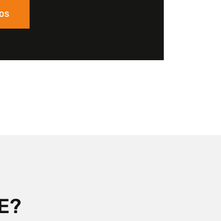
 OS
E?