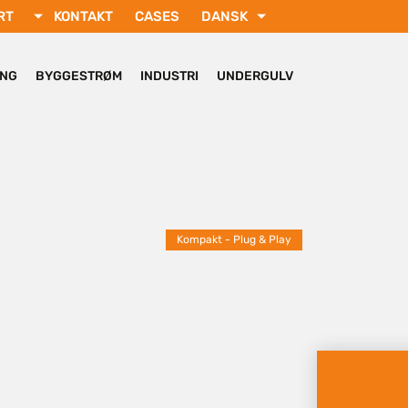
RT
KONTAKT
CASES
DANSK
РУССКИЙ
FRANÇAIS
ING
BYGGESTRØM
INDUSTRI
UNDERGULV
SVENSKA
DEUTSCH
TÜRKÇE
Kompakt - Plug & Play