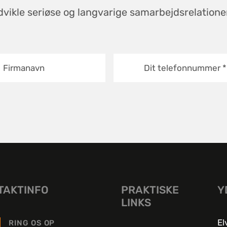
dvikle seriøse og langvarige samarbejdsrelation
Firmanavn
Dit telefonnummer
*
TAKTINFO
PRAKTISKE
Y
LINKS
El
RING OS OP