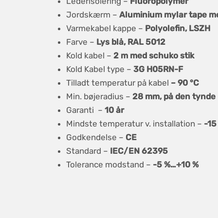
Lederisolering –
Fluoropolymer
Jordskærm –
Aluminium mylar tape me
Varmekabel kappe –
Polyolefin, LSZH
Farve –
Lys blå, RAL 5012
Kold kabel –
2 m med schuko stik
Kold Kabel type –
3G H05RN-F
Tilladt temperatur på kabel
– 90 °C
Min. bøjeradius –
28 mm, på den tynde 
Garanti –
10 år
Mindste temperatur v. installation –
-15
Godkendelse –
CE
Standard –
IEC/EN 62395
Tolerance modstand –
-5 %…+10 %