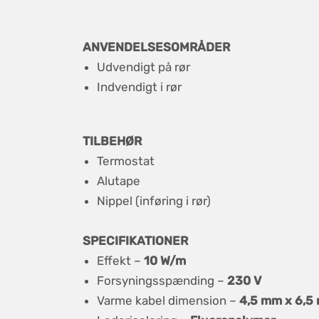
ANVENDELSESOMRÅDER
Udvendigt på rør
Indvendigt i rør
TILBEHØR
Termostat
Alutape
Nippel (inføring i rør)
SPECIFIKATIONER
Effekt –
10 W/m
Forsyningsspænding –
230 V
Varme kabel dimension –
4,5 mm x 6,5