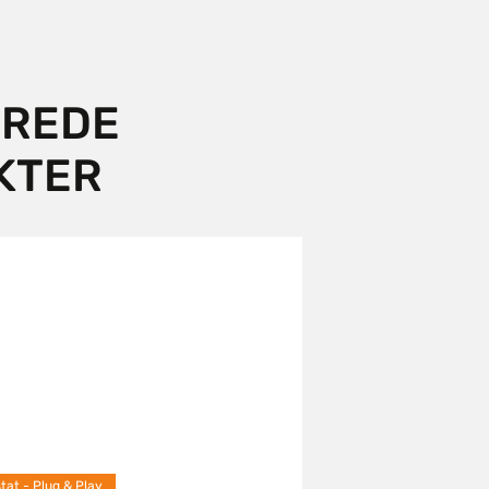
EREDE
KTER
at - Plug & Play