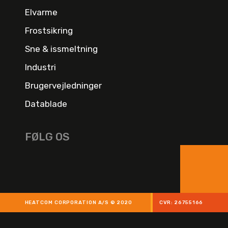
Elvarme
Frostsikring
Sne & issmeltning
Industri
Brugervejledninger
Datablade
FØLG OS
HEATCOM CORPORATION A/S © 2020
CVR: 26755166