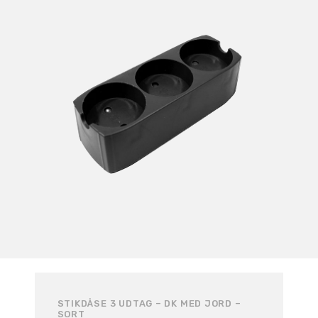
STIKDÅSE 3 UDTAG – DK MED JORD –
SORT