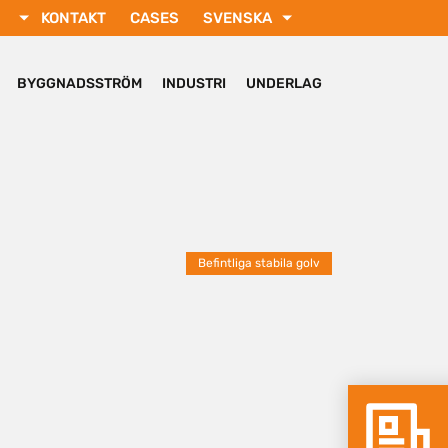
KONTAKT
CASES
SVENSKA
ENGLISH
РУССКИЙ
BYGGNADSSTRÖM
INDUSTRI
UNDERLAG
FRANÇAIS
DEUTSCH
TÜRKÇE
Befintliga stabila golv