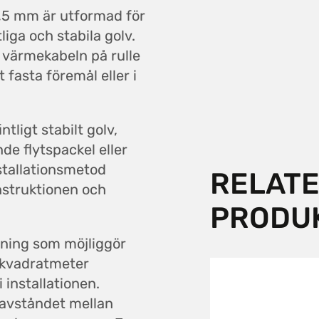
,5 mm är utformad för
liga och stabila golv.
 värmekabeln på rulle
nt fasta föremål eller i
tligt stabilt golv,
nde flytspackel eller
installationsmetod
RELAT
nstruktionen och
PRODU
sning som möjliggör
r kvadratmeter
 installationen.
 avståndet mellan