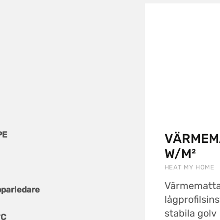
PE
VÄRMEMA
W/M²
HEAT MY HOME
Värmematta 
pparledare
lågprofilsins
stabila golv 
°C