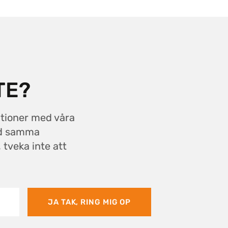
TE?
ationer med våra
ed samma
 tveka inte att
JA TAK, RING MIG OP