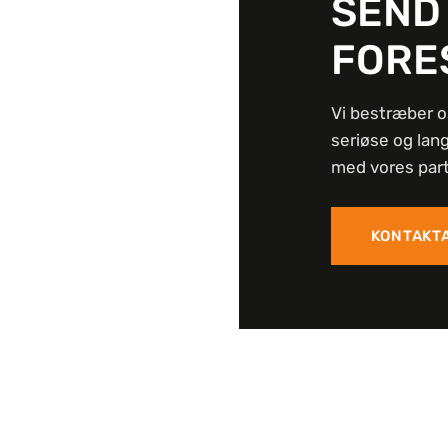
SEND
FORE
Vi bestræber o
seriøse og lan
med vores part
KONTAKT