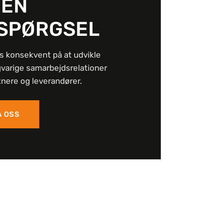
 EN
SPØRGSEL
s konsekvent på at udvikle
gvarige samarbejdsrelationer
nere og leverandører.
A OSS