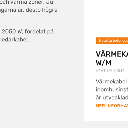
a och varma zoner. Ju
garna är, desto högre
ll 2050 W, fördelat på
-ledarkabel.
Nysatta betonggo
VÄRMEKA
W/M
HEAT MY HOME
Värmekabel 
inomhusinst
är utvecklad
MER INFORMA