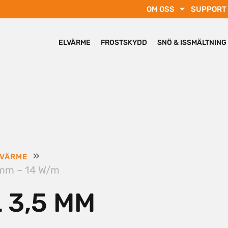
OM OSS
SUPPORT
ELVÄRME
FROSTSKYDD
SNÖ & ISSMÄLTNING
»
LVÄRME
 mm – 14 W/m
 3,5 MM