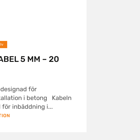
lv
BEL 5 MM – 20
designad för
allation i betong Kabeln
 för inbäddning i...
TION