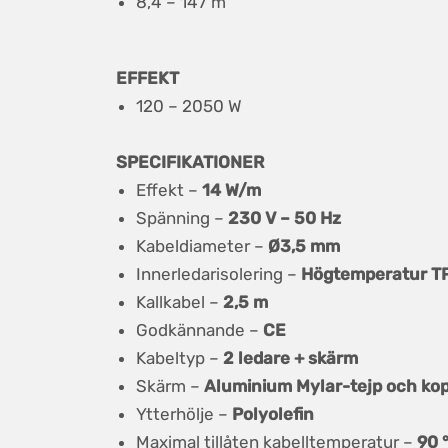
8,4 – 147 m
EFFEKT
120 – 2050 W
SPECIFIKATIONER
Effekt –
14 W/m
Spänning –
230 V – 50 Hz
Kabeldiameter –
Ø3,5 mm
Innerledarisolering –
Högtemperatur T
Kallkabel –
2,5 m
Godkännande –
CE
Kabeltyp –
2 ledare + skärm
Skärm –
Aluminium Mylar-tejp och ko
Ytterhölje –
Polyolefin
Maximal tillåten kabelltemperatur –
90 