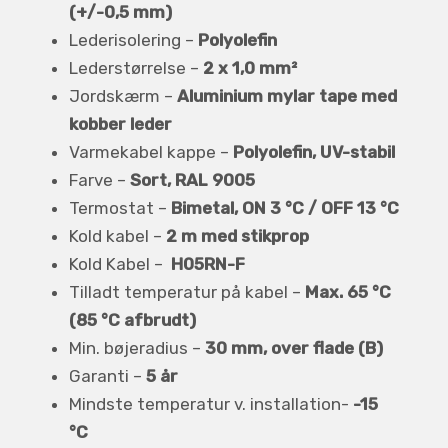
(+/-0,5 mm)
Lederisolering –
Polyolefin
Lederstørrelse –
2 x 1,0 mm²
Jordskærm –
Aluminium mylar tape med
kobber leder
Varmekabel kappe –
Polyolefin, UV-stabil
Farve –
Sort, RAL 9005
Termostat –
Bimetal, ON 3 °C / OFF 13 °C
Kold kabel –
2 m med stikprop
Kold Kabel –
H05RN-F
Tilladt temperatur på kabel –
Max. 65 °C
(85 °C afbrudt)
Min. bøjeradius –
30 mm, over flade (B)
Garanti –
5 år
Mindste temperatur v. installation-
-15
°C