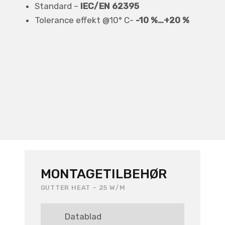
Standard –
IEC/EN 62395
Tolerance effekt @10° C-
-10 %…+20 %
MONTAGETILBEHØR
GUTTER HEAT – 25 W/M
Datablad