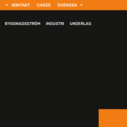
KONTAKT
CASES
SVENSKA
ENGLISH
РУССКИЙ
BYGGNADSSTRÖM
INDUSTRI
UNDERLAG
FRANÇAIS
DEUTSCH
TÜRKÇE