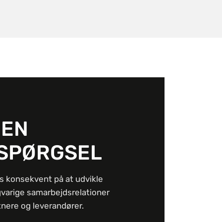
 EN
SPØRGSEL
s konsekvent på at udvikle
gvarige samarbejdsrelationer
nere og leverandører.