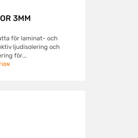
TOR 3MM
atta för laminat- och
ktiv ljudisolering och
ring för...
TION