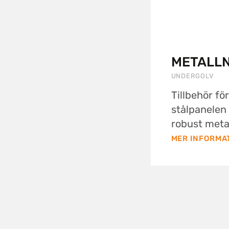
METALL
UNDERGOLV
Tillbehör f
stålpanelen 
robust metal
MER INFORMA