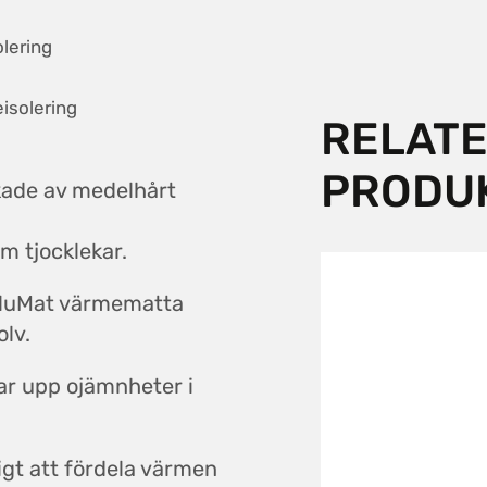
olering
isolering
RELAT
PRODU
erkade av medelhårt
m tjocklekar.
AluMat värmematta
olv.
tar upp ojämnheter i
tigt att fördela värmen