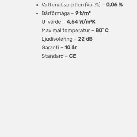
Vattenabsorption (vol.%) –
0,06 %
Bärförmåga –
9 t/m²
U-värde –
4,64 W/m²K
Maximal temperatur –
80˚ C
Ljudisolering –
22 dB
Garanti –
10 år
Standard –
CE