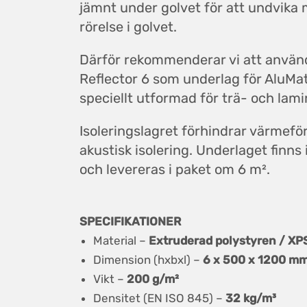
jämnt under golvet för att undvika 
rörelse i golvet.
Därför rekommenderar vi att använda
Reflector 6 som underlag för AluM
speciellt utformad för trä- och lami
Isoleringslagret förhindrar värmefö
akustisk isolering. Underlaget finns
och levereras i paket om 6 m².
SPECIFIKATIONER
Material –
Extruderad polystyren / XP
Dimension (hxbxl) –
6 x 500 x 1200 m
Vikt –
200 g/m²
Densitet (EN ISO 845) –
32 kg/m³