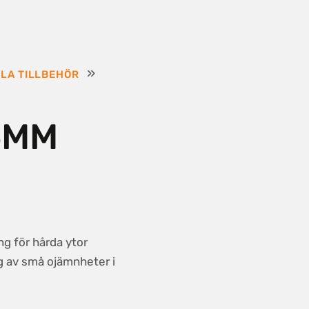
»
LA TILLBEHÖR
6MM
ing för hårda ytor
g av små ojämnheter i