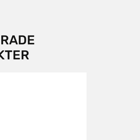
ERADE
KTER