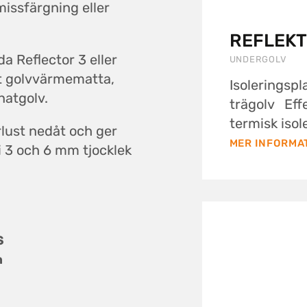
missfärgning eller
REFLEK
 Reflector 3 eller
UNDERGOLV
at golvvärmematta,
Isoleringspl
natgolv.
trägolv Effe
termisk isole
rlust nedåt och ger
MER INFORMA
 i 3 och 6 mm tjocklek
S
m