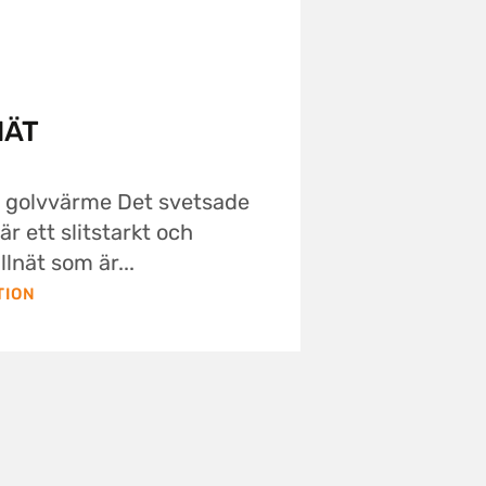
NÄT
ör golvvärme Det svetsade
är ett slitstarkt och
lnät som är...
TION