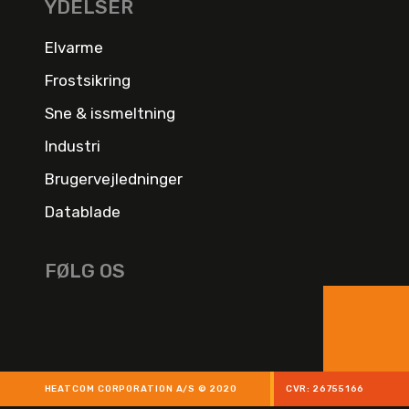
YDELSER
Elvarme
Frostsikring
Sne & issmeltning
Industri
Brugervejledninger
Datablade
FØLG OS
HEATCOM CORPORATION A/S © 2020
CVR: 26755166