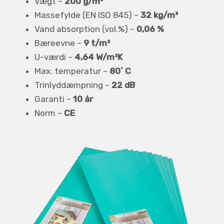
Vægt –
200 g/m²
Massefylde (EN ISO 845) –
32 kg/m³
Vand absorption (vol.%) –
0,06 %
Bæreevne –
9 t/m²
U-værdi –
4,64 W/m²K
Max. temperatur –
80˚ C
Trinlyddæmpning –
22 dB
Garanti –
10 år
Norm –
CE