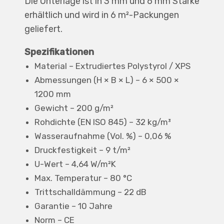
Die Unterlage ist in 3 mm und 6 mm Stärke
erhältlich und wird in 6 m²-Packungen
geliefert.
Spezifikationen
Material – Extrudiertes Polystyrol / XPS
Abmessungen (H × B × L) – 6 × 500 ×
1200 mm
Gewicht – 200 g/m²
Rohdichte (EN ISO 845) – 32 kg/m³
Wasseraufnahme (Vol. %) – 0,06 %
Druckfestigkeit – 9 t/m²
U-Wert – 4,64 W/m²K
Max. Temperatur – 80 °C
Trittschalldämmung – 22 dB
Garantie – 10 Jahre
Norm – CE